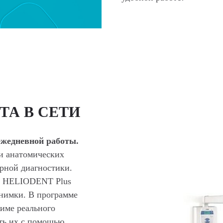
ТА В СЕТИ
ежедневной работы.
 и анатомических
ерной диагностики.
ма HELIODENT Plus
нимки. В программе
име реального
ать их с помощью